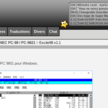
[GK] Mémoire cash - Après 
[GK] "Vous ne serez jamais
[Mo5] Changeable Guardian 
[GK] Des bugs de Super Mar
[LS] [Switch] NSP Auto Inst
ires
Traductions
Divers
Chat
[GK] La saga horrifique Am
NEC PC-98 / PC-9821
>
Excite98 v1.1
[GK] Le portage de Super M
ec PC 9801 pour Windows.
[Mo5] Le jeu de course fut
[GK] Guillermo del Toro ado
[LTF] Eté 2026 - Séquence 
[GK] Mistfall Hunter : déjà 
[GK] Wo Long 2 évolue avec
[GK] Crossfire : un TPS à 100
[LS] [PS5] Premiers signes 