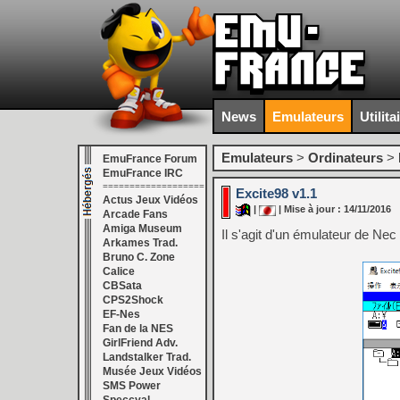
News
Emulateurs
Utilita
Emulateurs
>
Ordinateurs
>
EmuFrance Forum
EmuFrance IRC
===================
Excite98 v1.1
Actus Jeux Vidéos
|
| Mise à jour : 14/11/2016
Arcade Fans
Amiga Museum
Il s'agit d'un émulateur de N
Arkames Trad.
Bruno C. Zone
Calice
CBSata
CPS2Shock
EF-Nes
Fan de la NES
GirlFriend Adv.
Landstalker Trad.
Musée Jeux Vidéos
SMS Power