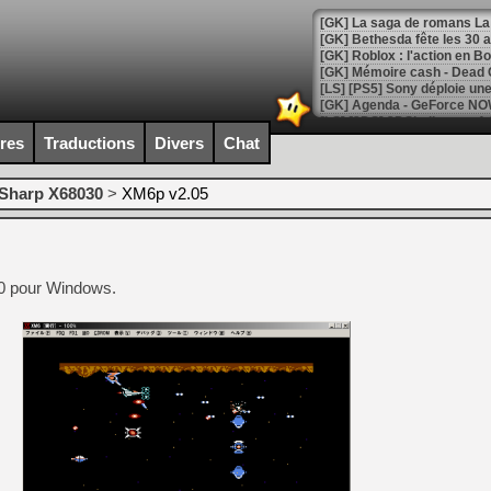
[GK] Bethesda fête les 30 
[GK] Roblox : l'action en B
[GK] Agenda - GeForce NOW
[GK] Devolver Digital en a 
ires
Traductions
Divers
Chat
[LS] [PS5] ps5-y2jb-autolo
Sharp X68030
>
XM6p v2.05
[GK] Pourquoi Marvel Tokon 
[GK] Test : Restory : Chill
[GK] GTA 6 : Rockstar Games
[GK] Hot Wheels Infinite Rus
[GK] Mémoire cash - Secret 
0 pour Windows.
[GK] Résultats Nintendo : 
[GK] Déjà des dégraissage
[GK] Minecraft et ses « Gra
[GK] Beast of Reincarnation
[GK] Ubisoft : fin de parti
[GK] Mémoire cash - Metroid
[GK] Dan Houser (GTA) défe
[GK] Comment EA Sports FC
[GK] Crimson Moon : un Dark
[GK] Isle of Reveries : le j