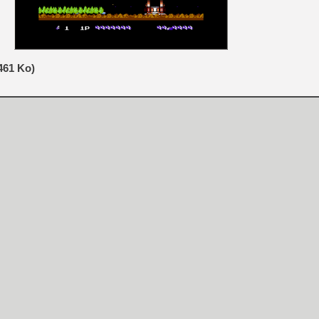
[GK] Moonlighter 2 : The En
[GK] Capcom relance Monste
461 Ko)
[GK] Le beat'em up The Walk
[GK] Endless Legend 2 : enf
[LS] [PS5] Le WebKit Userl
[GK] Oubliez Crazy Taxi, S
[LS] [Switch] NSZ 5.0.0 es