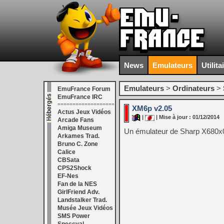
News
Emulateurs
Utilita
Emulateurs
>
Ordinateurs
>
EmuFrance Forum
EmuFrance IRC
===================
XM6p v2.05
Actus Jeux Vidéos
|
| Mise à jour : 01/12/2014
Arcade Fans
Amiga Museum
Un émulateur de Sharp X680x
Arkames Trad.
Bruno C. Zone
Calice
CBSata
CPS2Shock
EF-Nes
Fan de la NES
GirlFriend Adv.
Landstalker Trad.
Musée Jeux Vidéos
SMS Power