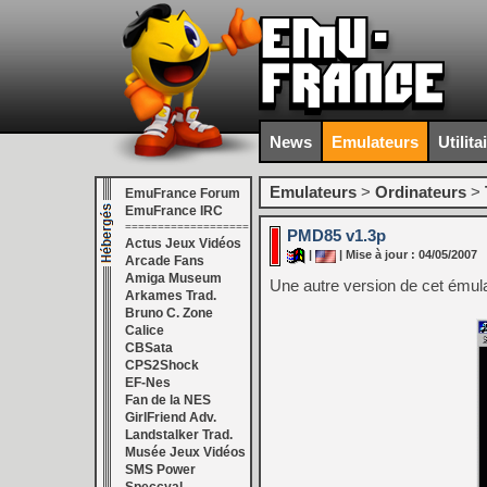
News
Emulateurs
Utilita
Emulateurs
>
Ordinateurs
>
EmuFrance Forum
EmuFrance IRC
===================
PMD85 v1.3p
Actus Jeux Vidéos
|
| Mise à jour : 04/05/2007
Arcade Fans
Amiga Museum
Une autre version de cet ému
Arkames Trad.
Bruno C. Zone
Calice
CBSata
CPS2Shock
EF-Nes
Fan de la NES
GirlFriend Adv.
Landstalker Trad.
Musée Jeux Vidéos
SMS Power