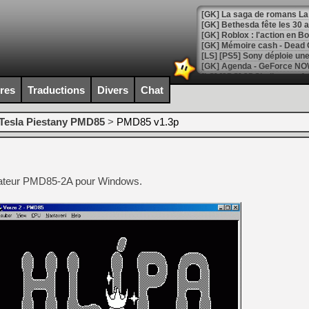
[GK] Bethesda fête les 30 
[GK] Roblox : l'action en B
[GK] Agenda - GeForce NOW
[GK] Devolver Digital en a 
ires
Traductions
Divers
Chat
[LS] [PS5] ps5-y2jb-autolo
Tesla Piestany PMD85
>
PMD85 v1.3p
[GK] Pourquoi Marvel Tokon 
[GK] Test : Restory : Chill
[GK] GTA 6 : Rockstar Games
[GK] Hot Wheels Infinite Rus
[GK] Mémoire cash - Secret 
lateur PMD85-2A pour Windows.
[GK] Résultats Nintendo : 
[GK] Déjà des dégraissage
[GK] Minecraft et ses « Gra
[GK] Beast of Reincarnation
[GK] Ubisoft : fin de parti
[GK] Mémoire cash - Metroid
[GK] Dan Houser (GTA) défe
[GK] Comment EA Sports FC
[GK] Crimson Moon : un Dark
[GK] Isle of Reveries : le j