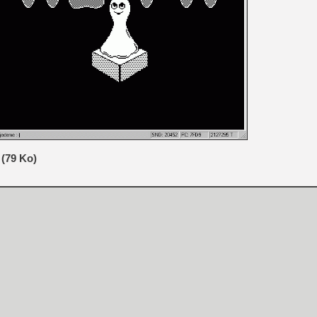
[GK] Moonlighter 2 : The En
[GK] Capcom relance Monste
[GK] Le beat'em up The Walk
[GK] Endless Legend 2 : enf
[LS] [PS5] Le WebKit Userl
(79 Ko)
[GK] Oubliez Crazy Taxi, S
[LS] [Switch] NSZ 5.0.0 es