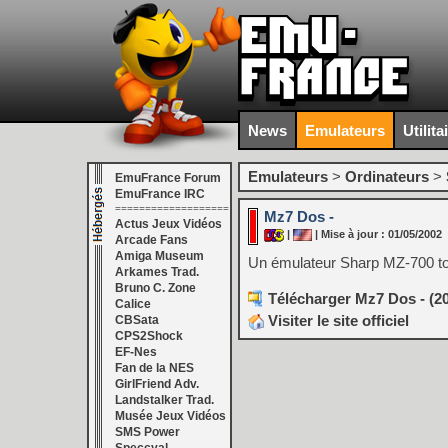
News
Emulateurs
Utilita
Emulateurs
>
Ordinateurs
>
EmuFrance Forum
EmuFrance IRC
===================
Mz7 Dos -
Actus Jeux Vidéos
|
| Mise à jour : 01/05/2002
Arcade Fans
Amiga Museum
Un émulateur Sharp MZ-700 to
Arkames Trad.
Bruno C. Zone
Télécharger Mz7 Dos - (2
Calice
Visiter le site officiel
CBSata
CPS2Shock
EF-Nes
Fan de la NES
GirlFriend Adv.
Landstalker Trad.
Musée Jeux Vidéos
SMS Power