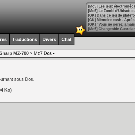
[Mo5] Les jeux électroméca
[Mo5] Le Zombi d’Ubisoft s
[GK] Dans ce jeu de platefo
[GK] Mémoire cash - Après 
[GK] "Vous ne serez jamais
[Mo5] Changeable Guardian 
[GK] Des bugs de Super Mar
[LS] [Switch] NSP Auto Inst
ires
Traductions
Divers
Chat
Sharp MZ-700
>
Mz7 Dos -
[GK] La saga horrifique Am
urnant sous Dos.
[GK] Le portage de Super M
04 Ko)
[Mo5] Le jeu de course fut
[GK] Guillermo del Toro ado
[LTF] Eté 2026 - Séquence 
[GK] Mistfall Hunter : déjà 
[GK] Wo Long 2 évolue avec
[GK] Crossfire : un TPS à 100
[LS] [PS5] Premiers signes 