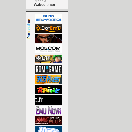
Speccyal
Wakoo-enter