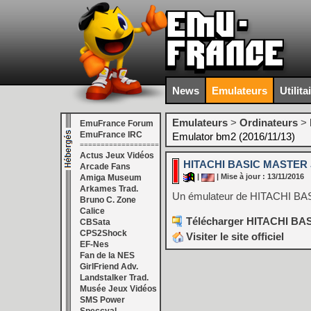
News
Emulateurs
Utilita
Emulateurs
>
Ordinateurs
>
EmuFrance Forum
EmuFrance IRC
Emulator bm2 (2016/11/13)
===================
Actus Jeux Vidéos
HITACHI BASIC MASTER Jr
Arcade Fans
|
| Mise à jour : 13/11/2016
Amiga Museum
Arkames Trad.
Un émulateur de HITACHI BA
Bruno C. Zone
Calice
Télécharger HITACHI BAS
CBSata
CPS2Shock
Visiter le site officiel
EF-Nes
Fan de la NES
GirlFriend Adv.
Landstalker Trad.
Musée Jeux Vidéos
SMS Power