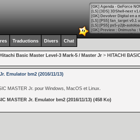
[GK] Agenda - GeForce NOW
[GK] Devolver Digital en a 
[LS] [PS5] ps5-y2jb-autolo
[GK] Pourquoi Marvel Tokon 
[GK] Test : Restory : Chill
ires
Traductions
Divers
Chat
[GK] GTA 6 : Rockstar Games
[GK] Hot Wheels Infinite Rus
[GK] Mémoire cash - Secret 
Hitachi Basic Master Level-3 Mark-5 / Master Jr
>
HITACHI BASI
[GK] Résultats Nintendo : 
[GK] Déjà des dégraissage
. Emulator bm2 (2016/11/13)
[Mo5] Brickboy cherche à r
[GK] Minecraft et ses « Gra
SIC MASTER Jr. pour Windows, MacOS et Linux.
[GK] Beast of Reincarnation
[GK] Ubisoft : fin de parti
IC MASTER Jr. Emulator bm2 (2016/11/13) (458 Ko)
[GK] Mémoire cash - Metroid
[GK] Dan Houser (GTA) défe
[GK] Comment EA Sports FC
[GK] Crimson Moon : un Dark
[GK] Isle of Reveries : le j
[GK] Moonlighter 2 : The En
[GK] Capcom relance Monste