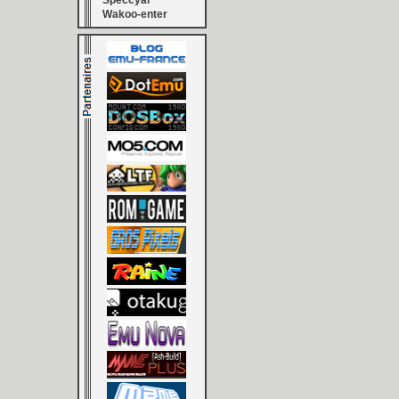
Speccyal
Wakoo-enter