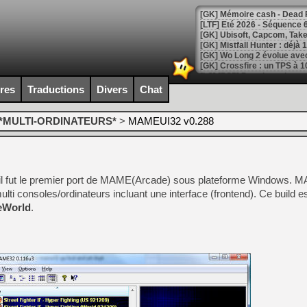
[LTF] Eté 2026 - Séquence 
[GK] Mistfall Hunter : déjà 
[GK] Wo Long 2 évolue avec
[GK] Crossfire : un TPS à 100
[LS] [PS5] Premiers signes 
ires
Traductions
Divers
Chat
*MULTI-ORDINATEURS*
>
MAMEUI32 v0.288
[Mo5] DOOM arrive en cart
[GK] Bethesda fête les 30 
[GK] Roblox : l'action en B
l fut le premier port de MAME(Arcade) sous plateforme Windows. 
lti consoles/ordinateurs incluant une interface (frontend). Ce build e
[GK] Agenda - GeForce NOW
World
.
[GK] Devolver Digital en a 
[LS] [PS5] ps5-y2jb-autolo
[GK] Pourquoi Marvel Tokon 
[GK] Test : Restory : Chill
[GK] GTA 6 : Rockstar Games
[GK] Hot Wheels Infinite Rus
[GK] Mémoire cash - Secret 