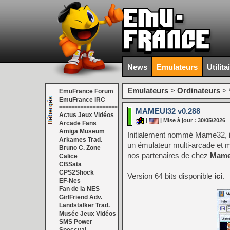
News
Emulateurs
Utilita
Emulateurs
>
Ordinateurs
>
EmuFrance Forum
EmuFrance IRC
===================
MAMEUI32 v0.288
Actus Jeux Vidéos
|
| Mise à jour : 30/05/2026
Arcade Fans
Amiga Museum
Initialement nommé Mame32, i
Arkames Trad.
un émulateur multi-arcade et mu
Bruno C. Zone
nos partenaires de chez
Mame
Calice
CBSata
CPS2Shock
Version 64 bits disponible
ici
.
EF-Nes
Fan de la NES
GirlFriend Adv.
Landstalker Trad.
Musée Jeux Vidéos
SMS Power