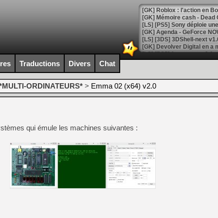
[GK] Roblox : l'action en B
[GK] Agenda - GeForce NOW
[GK] Devolver Digital en a 
[LS] [PS5] ps5-y2jb-autolo
ires
Traductions
Divers
Chat
[GK] Pourquoi Marvel Tokon 
[GK] Test : Restory : Chill
*MULTI-ORDINATEURS*
>
Emma 02 (x64) v2.0
[GK] GTA 6 : Rockstar Games
[GK] Hot Wheels Infinite Rus
[GK] Mémoire cash - Secret 
[GK] Résultats Nintendo : 
-systèmes qui émule les machines suivantes :
[GK] Déjà des dégraissage
[Mo5] Brickboy cherche à r
[GK] Minecraft et ses « Gra
[GK] Beast of Reincarnation
[GK] Ubisoft : fin de parti
[GK] Mémoire cash - Metroid
[GK] Dan Houser (GTA) défe
[GK] Comment EA Sports FC
[GK] Crimson Moon : un Dark
[GK] Isle of Reveries : le j
[GK] Moonlighter 2 : The En