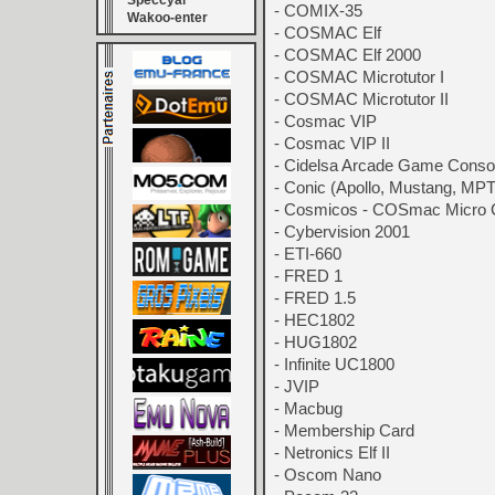
Speccyal
- COMIX-35
Wakoo-enter
- COSMAC Elf
- COSMAC Elf 2000
- COSMAC Microtutor I
- COSMAC Microtutor II
- Cosmac VIP
- Cosmac VIP II
- Cidelsa Arcade Game Conso
- Conic (Apollo, Mustang, MP
- Cosmicos - COSmac Micro
- Cybervision 2001
- ETI-660
- FRED 1
- FRED 1.5
- HEC1802
- HUG1802
- Infinite UC1800
- JVIP
- Macbug
- Membership Card
- Netronics Elf II
- Oscom Nano