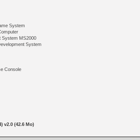
ame System
Computer
nt System MS2000
Development System
me Console
) v2.0 (42.6 Mo)