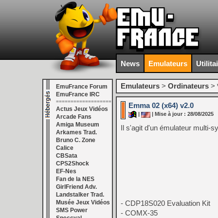
News
Emulateurs
Utilita
Emulateurs
>
Ordinateurs
>
EmuFrance Forum
EmuFrance IRC
===================
Emma 02 (x64) v2.0
Actus Jeux Vidéos
|
| Mise à jour : 28/08/2025
Arcade Fans
Amiga Museum
Il s'agit d'un émulateur multi
Arkames Trad.
Bruno C. Zone
Calice
CBSata
CPS2Shock
EF-Nes
Fan de la NES
GirlFriend Adv.
Landstalker Trad.
Musée Jeux Vidéos
- CDP18S020 Evaluation Kit
SMS Power
- COMX-35