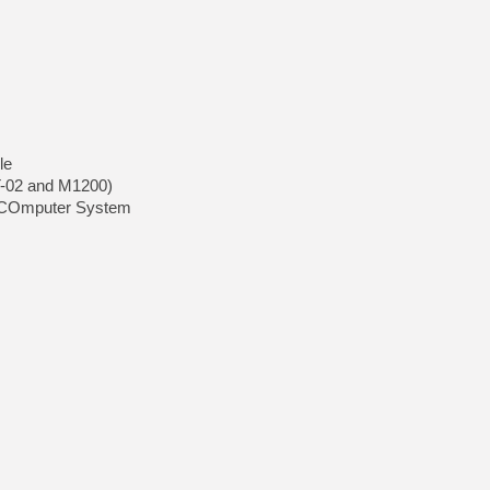
[GK] Capcom relance Monste
[Mo5] Deux inédits du Virtu
[GK] Le beat'em up The Walk
[GK] Endless Legend 2 : enf
le
T-02 and M1200)
 COmputer System
[LS] [PS5] Le WebKit Userl
[GK] Oubliez Crazy Taxi, S
[LS] [Switch] NSZ 5.0.0 es
[GK] Bethesda fête les 30 