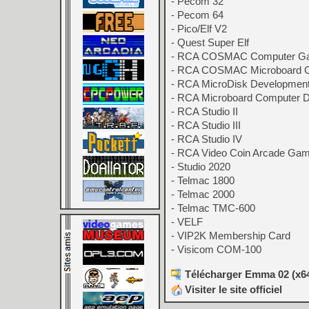
- Pecom 32
- Pecom 64
- Pico/Elf V2
- Quest Super Elf
- RCA COSMAC Computer G
- RCA COSMAC Microboard 
- RCA MicroDisk Developme
- RCA Microboard Computer 
- RCA Studio II
- RCA Studio III
- RCA Studio IV
- RCA Video Coin Arcade Ga
- Studio 2020
- Telmac 1800
- Telmac 2000
- Telmac TMC-600
- VELF
- VIP2K Membership Card
- Visicom COM-100
Télécharger Emma 02 (x64
Visiter le site officiel