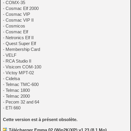
- COMX-35
- Cosmac Elf 2000
- Cosmac VIP
- Cosmac VIP II
- Cosmicos
- Cosmac Elf
- Netronics Elf II
- Quest Super Elf
- Membership Card
- VELF
- RCA Studio II
- Visicom COM-100
- Victoy MPT-02
- Cidelsa
- Telmac TMC-600
- Telmac 1800
- Telmac 2000
- Pecom 32 and 64
- ETI 660
Cette version est à présent obsolète.
Télécharger Emma 02 (Win2K/XP) v1.23 (8.1 Mo)