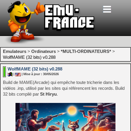
Emulateurs
>
Ordinateurs
>
*MULTI-ORDINATEURS*
>
WolfMAME (32 bits) v0.288
WolfMAME (32 bits) v0.288
|
| Mise à jour : 30/05/2026
Build de MAME(Arcade) qui empêche toute tricherie dans les
vidéos .inp, utilisé par les sites qui référencent les records. Build
32 bits compilé par
St Hiryu
.