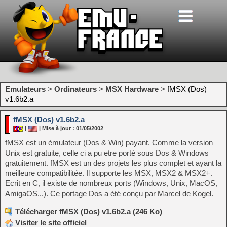
Emulateurs
>
Ordinateurs
>
MSX Hardware
>
fMSX (Dos)
v1.6b2.a
fMSX (Dos) v1.6b2.a
|
| Mise à jour : 01/05/2002
fMSX est un émulateur (Dos & Win) payant. Comme la version
Unix est gratuite, celle ci a pu etre porté sous Dos & Windows
gratuitement. fMSX est un des projets les plus complet et ayant la
meilleure compatibilitée. Il supporte les MSX, MSX2 & MSX2+.
Ecrit en C, il existe de nombreux ports (Windows, Unix, MacOS,
AmigaOS...). Ce portage Dos a été conçu par Marcel de Kogel.
Télécharger fMSX (Dos) v1.6b2.a (246 Ko)
Visiter le site officiel