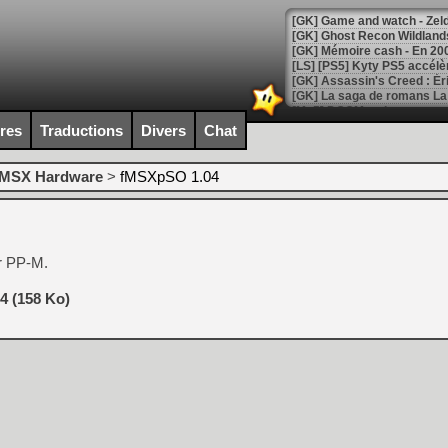
[Mo5] DOOM arrive en cart
[GK] Bethesda fête les 30 
ires
Traductions
Divers
Chat
[GK] Roblox : l'action en B
MSX Hardware
>
fMSXpSO 1.04
[GK] Agenda - GeForce NOW
[GK] Devolver Digital en a 
[LS] [PS5] ps5-y2jb-autolo
r PP-M.
[GK] Pourquoi Marvel Tokon 
[GK] Test : Restory : Chill
4 (158 Ko)
[GK] GTA 6 : Rockstar Games
[GK] Hot Wheels Infinite Rus
[GK] Mémoire cash - Secret 
[GK] Résultats Nintendo : 
[GK] Déjà des dégraissage
[Mo5] Brickboy cherche à r
[GK] Minecraft et ses « Gra