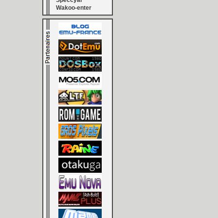
Speccyal
Wakoo-enter