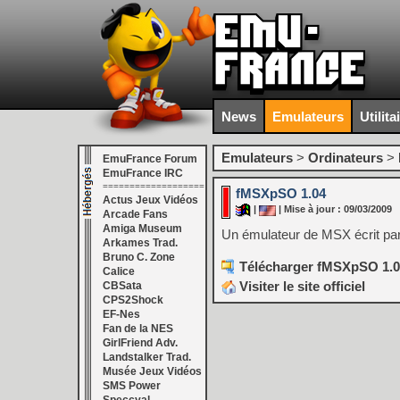
News
Emulateurs
Utilita
Emulateurs
>
Ordinateurs
>
EmuFrance Forum
EmuFrance IRC
===================
fMSXpSO 1.04
Actus Jeux Vidéos
|
| Mise à jour : 09/03/2009
Arcade Fans
Amiga Museum
Un émulateur de MSX écrit pa
Arkames Trad.
Bruno C. Zone
Télécharger fMSXpSO 1.0
Calice
Visiter le site officiel
CBSata
CPS2Shock
EF-Nes
Fan de la NES
GirlFriend Adv.
Landstalker Trad.
Musée Jeux Vidéos
SMS Power