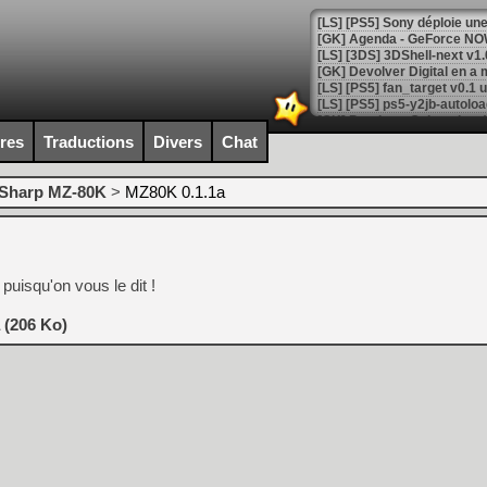
[GK] Agenda - GeForce NOW
[GK] Devolver Digital en a 
[LS] [PS5] ps5-y2jb-autolo
[GK] Pourquoi Marvel Tokon 
ires
Traductions
Divers
Chat
[GK] Test : Restory : Chill
[GK] GTA 6 : Rockstar Games
[GK] Hot Wheels Infinite Rus
Sharp MZ-80K
>
MZ80K 0.1.1a
[GK] Mémoire cash - Secret 
[GK] Résultats Nintendo : 
[GK] Déjà des dégraissage
puisqu'on vous le dit !
[Mo5] Brickboy cherche à r
[GK] Minecraft et ses « Gra
 (206 Ko)
[GK] Beast of Reincarnation
[GK] Ubisoft : fin de parti
[GK] Mémoire cash - Metroid
[GK] Dan Houser (GTA) défe
[GK] Comment EA Sports FC
[GK] Crimson Moon : un Dark
[GK] Isle of Reveries : le j
[GK] Moonlighter 2 : The En
[GK] Capcom relance Monste