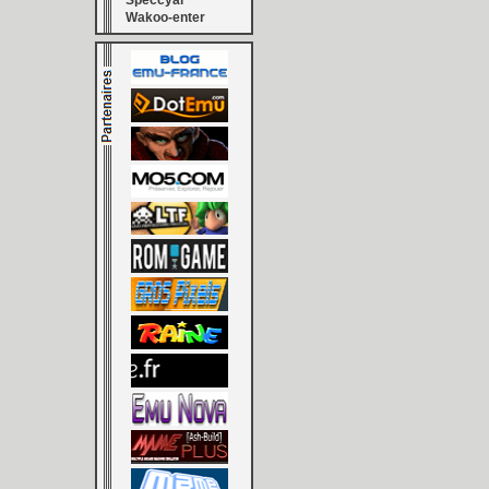
Speccyal
Wakoo-enter