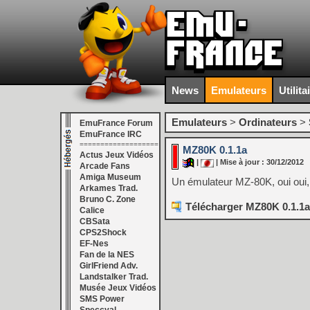
News
Emulateurs
Utilita
Emulateurs
>
Ordinateurs
>
EmuFrance Forum
EmuFrance IRC
===================
MZ80K 0.1.1a
Actus Jeux Vidéos
|
| Mise à jour : 30/12/2012
Arcade Fans
Amiga Museum
Un émulateur MZ-80K, oui oui, 
Arkames Trad.
Bruno C. Zone
Télécharger MZ80K 0.1.1a
Calice
CBSata
CPS2Shock
EF-Nes
Fan de la NES
GirlFriend Adv.
Landstalker Trad.
Musée Jeux Vidéos
SMS Power