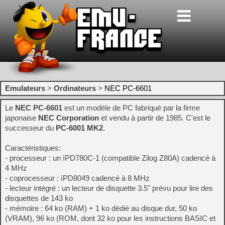
Emulateurs
>
Ordinateurs
>
NEC PC-6601
Le
NEC PC-6601
est un modèle de PC fabriqué par la firme
japonaise
NEC Corporation
et vendu à partir de 1985. C'est le
successeur du
PC-6001 MK2
.
Caractéristiques:
- processeur : un ìPD780C-1 (compatible Zilog Z80A) cadencé à
4 MHz
- coprocesseur : ìPD8049 cadencé à 8 MHz
- lecteur intégré : un lecteur de disquette 3.5" prévu pour lire des
disquettes de 143 ko
- mémoire : 64 ko (RAM) + 1 ko dédié au disque dur, 50 ko
(VRAM), 96 ko (ROM, dont 32 ko pour les instructions BASIC et