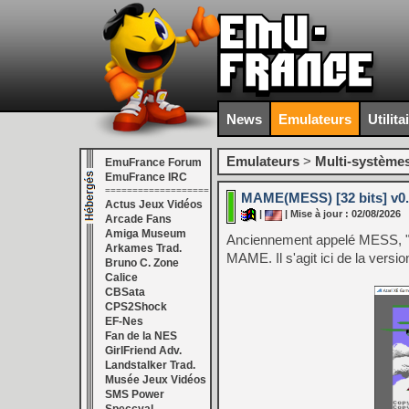
News
Emulateurs
Utilita
Emulateurs
>
Multi-système
EmuFrance Forum
EmuFrance IRC
===================
MAME(MESS) [32 bits] v0
Actus Jeux Vidéos
|
| Mise à jour : 02/08/2026
Arcade Fans
Amiga Museum
Anciennement appelé MESS, "
Arkames Trad.
MAME. Il s'agit ici de la versi
Bruno C. Zone
Calice
CBSata
CPS2Shock
EF-Nes
Fan de la NES
GirlFriend Adv.
Landstalker Trad.
Musée Jeux Vidéos
SMS Power