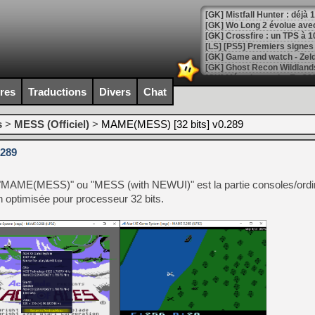
[GK] Mistfall Hunter : déjà 
[GK] Wo Long 2 évolue avec
[GK] Crossfire : un TPS à 100
[LS] [PS5] Premiers signes 
ires
Traductions
Divers
Chat
[Mo5] DOOM arrive en cart
s
>
MESS (Officiel)
>
MAME(MESS) [32 bits] v0.289
[GK] Bethesda fête les 30 
[GK] Roblox : l'action en B
.289
[GK] Agenda - GeForce NOW
MAME(MESS)" ou "MESS (with NEWUI)" est la partie consoles/ordi
[GK] Devolver Digital en a 
on optimisée pour processeur 32 bits.
[LS] [PS5] ps5-y2jb-autolo
[GK] Pourquoi Marvel Tokon 
[GK] Test : Restory : Chill
[GK] GTA 6 : Rockstar Games
[GK] Hot Wheels Infinite Rus
[GK] Mémoire cash - Secret 
[GK] Résultats Nintendo : 
[GK] Déjà des dégraissage