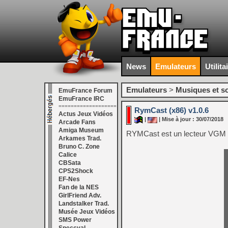
News
Emulateurs
Utilita
Emulateurs
>
Musiques et s
EmuFrance Forum
EmuFrance IRC
===================
RymCast (x86) v1.0.6
Actus Jeux Vidéos
|
| Mise à jour : 30/07/2018
Arcade Fans
Amiga Museum
RYMCast est un lecteur VGM p
Arkames Trad.
Bruno C. Zone
Calice
CBSata
CPS2Shock
EF-Nes
Fan de la NES
GirlFriend Adv.
Landstalker Trad.
Musée Jeux Vidéos
SMS Power