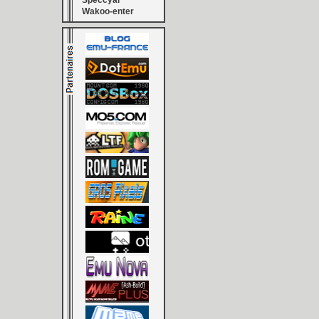
Speccyal
Wakoo-enter