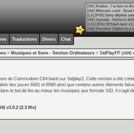
[GK] Roblox : l'action en B
[GK] Agenda - GeForce NOW
[GK] Devolver Digital en a 
[LS] [PS5] ps5-y2jb-autolo
ires
Traductions
Divers
Chat
[GK] Pourquoi Marvel Tokon 
[GK] Test : Restory : Chill
ons
>
Musiques et Sons - Section Ordinateurs
>
SidPlayFP (x64) 
[GK] GTA 6 : Rockstar Games
[GK] Hot Wheels Infinite Rus
[GK] Mémoire cash - Secret 
[GK] Résultats Nintendo : 
nore de Commodore C64 basé sur Sidplay2. Cette version a été créée
[GK] Déjà des dégraissage
lation des puces 6581 et 8580 ainsi que certains autres éléments faisa
[Mo5] Brickboy cherche à r
ans le but de lire au mieux les musiques aux formats SID. Il s'agit de
[GK] Minecraft et ses « Gra
[GK] Beast of Reincarnation
[GK] Ubisoft : fin de parti
4) v3.0.2 (2.3 Mo)
[GK] Mémoire cash - Metroid
[GK] Dan Houser (GTA) défe
[GK] Comment EA Sports FC
[GK] Crimson Moon : un Dark
[GK] Isle of Reveries : le j
[GK] Moonlighter 2 : The En