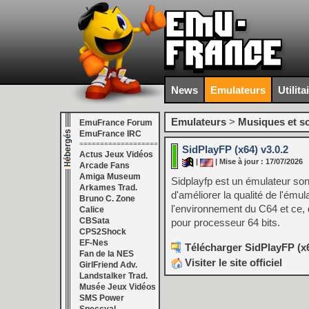
News
Emulateurs
Utilita
Emulateurs
>
Musiques et s
EmuFrance Forum
EmuFrance IRC
===================
SidPlayFP (x64) v3.0.2
Actus Jeux Vidéos
|
| Mise à jour : 17/07/2026
Arcade Fans
Amiga Museum
Sidplayfp est un émulateur so
Arkames Trad.
d'améliorer la qualité de l'ému
Bruno C. Zone
l'environnement du C64 et ce, d
Calice
CBSata
pour processeur 64 bits.
CPS2Shock
EF-Nes
Télécharger SidPlayFP (x6
Fan de la NES
Visiter le site officiel
GirlFriend Adv.
Landstalker Trad.
Musée Jeux Vidéos
SMS Power