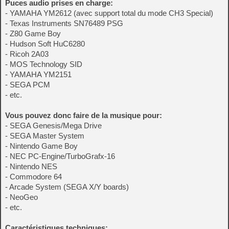
Puces audio prises en charge:
- YAMAHA YM2612 (avec support total du mode CH3 Special)
- Texas Instruments SN76489 PSG
- Z80 Game Boy
- Hudson Soft HuC6280
- Ricoh 2A03
- MOS Technology SID
- YAMAHA YM2151
- SEGA PCM
- etc.
Vous pouvez donc faire de la musique pour:
- SEGA Genesis/Mega Drive
- SEGA Master System
- Nintendo Game Boy
- NEC PC-Engine/TurboGrafx-16
- Nintendo NES
- Commodore 64
- Arcade System (SEGA X/Y boards)
- NeoGeo
- etc.
Caractéristiques techniques: