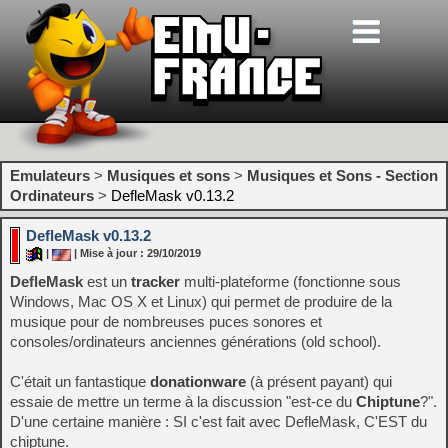
Emulateurs
>
Musiques et sons
>
Musiques et Sons - Section
Ordinateurs
>
DefleMask v0.13.2
DefleMask v0.13.2
|
| Mise à jour : 29/10/2019
DefleMask
est un
tracker
multi-plateforme (fonctionne sous
Windows, Mac OS X et Linux) qui permet de produire de la
musique pour de nombreuses puces sonores et
consoles/ordinateurs anciennes générations (old school).
C'était un fantastique
donationware
(à présent payant) qui
essaie de mettre un terme à la discussion "est-ce du
Chiptune
?".
D'une certaine manière : SI c'est fait avec DefleMask, C'EST du
chiptune.