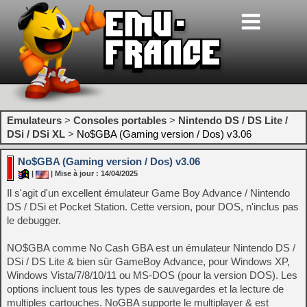
Emulateurs
>
Consoles portables
>
Nintendo DS / DS Lite /
DSi / DSi XL
>
No$GBA (Gaming version / Dos) v3.06
No$GBA (Gaming version / Dos) v3.06
|
| Mise à jour : 14/04/2025
Il s'agit d'un excellent émulateur Game Boy Advance / Nintendo
DS / DSi et Pocket Station. Cette version, pour DOS, n'inclus pas
le debugger.
NO$GBA comme No Cash GBA est un émulateur Nintendo DS /
DSi / DS Lite & bien sûr GameBoy Advance, pour Windows XP,
Windows Vista/7/8/10/11 ou MS-DOS (pour la version DOS). Les
options incluent tous les types de sauvegardes et la lecture de
multiples cartouches. NoGBA supporte le multiplayer & est