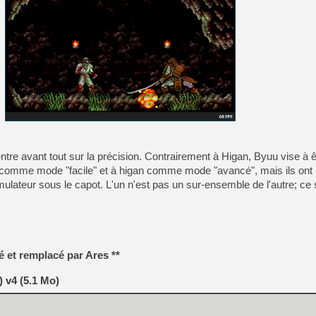
[GK] Pourquoi Marvel Tokon 
[GK] Test : Restory : Chill
[GK] GTA 6 : Rockstar Games
[GK] Hot Wheels Infinite Rus
[GK] Mémoire cash - Secret 
[GK] Résultats Nintendo : 
[GK] Déjà des dégraissage
[Mo5] Brickboy cherche à r
[GK] Minecraft et ses « Gra
[GK] Beast of Reincarnation
[GK] Ubisoft : fin de parti
[GK] Mémoire cash - Metroid
e avant tout sur la précision. Contrairement à Higan, Byuu vise à 
[GK] Dan Houser (GTA) défe
 comme mode "facile" et à higan comme mode "avancé", mais ils ont
[GK] Comment EA Sports FC
ateur sous le capot. L'un n'est pas un sur-ensemble de l'autre; ce 
[GK] Crimson Moon : un Dark
[GK] Isle of Reveries : le j
[GK] Moonlighter 2 : The En
té et remplacé par
Ares
**
) v4 (5.1 Mo)