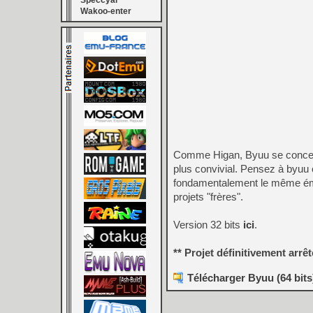
Speccyal
Wakoo-enter
Comme Higan, Byuu se concentr
plus convivial. Pensez à byuu
fondamentalement le même émul
projets "frères".
Version 32 bits
ici
.
** Projet définitivement arrê
Télécharger Byuu (64 bits