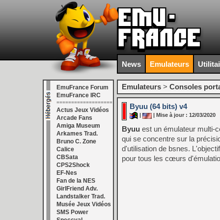
News
Emulateurs
Utilita
Emulateurs
>
Consoles port
EmuFrance Forum
EmuFrance IRC
===================
Byuu (64 bits) v4
Actus Jeux Vidéos
|
| Mise à jour : 12/03/2020
Arcade Fans
Amiga Museum
Byuu
est un émulateur multi-c
Arkames Trad.
qui se concentre sur la précision 
Bruno C. Zone
d'utilisation de bsnes. L'objecti
Calice
CBSata
pour tous les cœurs d'émulati
CPS2Shock
EF-Nes
Fan de la NES
GirlFriend Adv.
Landstalker Trad.
Musée Jeux Vidéos
SMS Power