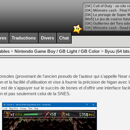
[GK] Le portage de Super M
[Mo5] Le jeu de course fut
[GK] Guillermo del Toro ado
[LTF] Eté 2026 - Séquence 
ires
Traductions
Divers
Chat
[GK] Mistfall Hunter : déjà 
[GK] Wo Long 2 évolue avec
[GK] Crossfire : un TPS à 100
ables
>
Nintendo Game Boy / GB Light / GB Color
>
Byuu (64 bits
[LS] [PS5] Premiers signes 
onsoles (provenant de l'ancien pseudo de l'auteur qui s'appelle Near
et la facilité d'utilisation et vise à fournir la précision de higan avec la
[Mo5] DOOM arrive en cart
f est de s'appuyer sur le succès de bsnes et d'offrir une interface facile
[GK] Bethesda fête les 30 
on et pas seulement celui de la SNES.
[GK] Roblox : l'action en B
[GK] Agenda - GeForce NOW
[GK] Devolver Digital en a 
[LS] [PS5] ps5-y2jb-autolo