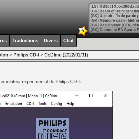
[GK] Beast of Reincarnation
[GK] Ubisoft : fin de parti
[GK] Mémoire cash - Metroid
[GK] Dan Houser (GTA) défe
[GK] Comment EA Sports FC
[GK] Crimson Moon : un Dark
[GK] Isle of Reveries : le j
ires
Traductions
Divers
Chat
[GK] Moonlighter 2 : The En
[GK] Capcom relance Monste
alon
>
Philips CD-I
>
CeDImu (2022/01/31)
[Mo5] Deux inédits du Virtu
[GK] Le beat'em up The Walk
'un émulateur expérimental de Philips CD-I.
[GK] Endless Legend 2 : enf
[LS] [PS5] Le WebKit Userl
[GK] Oubliez Crazy Taxi, S
[LS] [Switch] NSZ 5.0.0 es