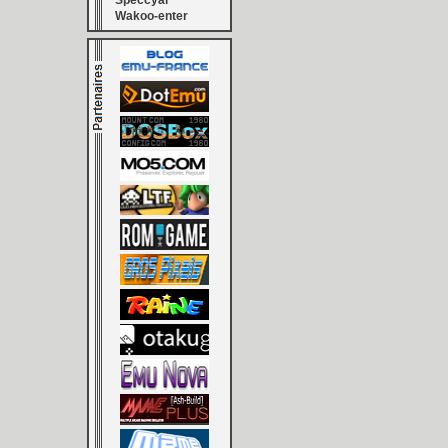
Speccyal
Wakoo-enter