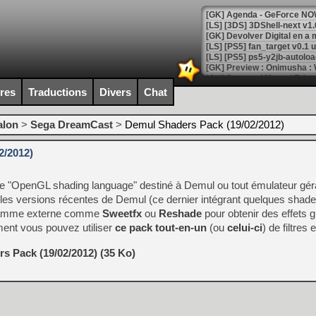
[GK] Agenda - GeForce NOW
[GK] Devolver Digital en a 
[LS] [PS5] ps5-y2jb-autolo
[GK] Pourquoi Marvel Tokon 
[GK] Test : Restory : Chill
ires
Traductions
Divers
Chat
[GK] GTA 6 : Rockstar Games
[GK] Hot Wheels Infinite Rus
[GK] Mémoire cash - Secret 
alon
>
Sega DreamCast
>
Demul Shaders Pack (19/02/2012)
[GK] Résultats Nintendo : 
2/2012)
[GK] Déjà des dégraissage
[Mo5] Brickboy cherche à r
 "OpenGL shading language" destiné à Demul ou tout émulateur géra
[GK] Minecraft et ses « Gra
ur les versions récentes de Demul (ce dernier intégrant quelques shade
[GK] Beast of Reincarnation
rogramme externe comme
Sweetfx
ou
Reshade
pour obtenir des effets 
[GK] Ubisoft : fin de parti
ent vous pouvez utiliser
ce pack tout-en-un
[GK] Mémoire cash - Metroid
(ou
celui-ci
) de filtres
[GK] Dan Houser (GTA) défe
[GK] Comment EA Sports FC
s Pack (19/02/2012) (35 Ko)
[GK] Crimson Moon : un Dark
[GK] Isle of Reveries : le j
[GK] Moonlighter 2 : The En
[GK] Capcom relance Monste