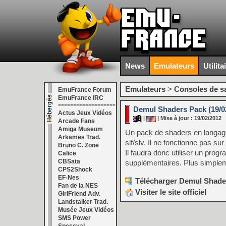
News
Emulateurs
Utilita
Emulateurs
>
Consoles de s
EmuFrance Forum
EmuFrance IRC
===================
Demul Shaders Pack (19/0
Actus Jeux Vidéos
|
| Mise à jour : 19/02/2012
Arcade Fans
Amiga Museum
Un pack de shaders en langage
Arkames Trad.
slf/slv. Il ne fonctionne pas s
Bruno C. Zone
Il faudra donc utiliser un p
Calice
CBSata
supplémentaires. Plus simplem
CPS2Shock
EF-Nes
Télécharger Demul Shader
Fan de la NES
Visiter le site officiel
GirlFriend Adv.
Landstalker Trad.
Musée Jeux Vidéos
SMS Power