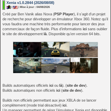
Xenia v1.0.2844 (2026/08/08)
|
| Mise à jour : 04/08/2026
Créé par Ben Vanik alias Noxa (
PSP Player
), il s'agit d'un projet
de recherche pour développer un émulateur Xbox 360. Notez qu'il
vous faudra une machine très performante pour lancer des jeux
commerciaux de façon fluide. Plus d'informations
ici
sans oublier
le site de développement
là
. Disponible qu'en version 64 bits.
Builds automatiques officiels
ici
ou
là
). (
site de dev
).
Builds automatiques non officiels
ici
(
site de dev
).
Builds non officiels permettant aux jeux XBLA de se lancer
complètement (mode trial désactivé)
ici
.
Un manager permettant de gérer l'émulateur Xenia est disponible