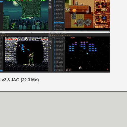
[Mo5] Deux inédits du Virtu
[GK] Le beat'em up The Walk
[GK] Endless Legend 2 : enf
[LS] [PS5] Le WebKit Userl
[GK] Oubliez Crazy Taxi, S
[LS] [Switch] NSZ 5.0.0 es
) v2.8.JAG (22.3 Mo)
[GK] No More Room in Hell 2