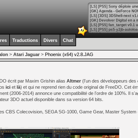
[GK] Agenda - GeForce NOW
[GK] Devolver Digital en a 
[LS] [PS5] ps5-y2jb-autolo
[GK] Pourquoi Marvel Tokon 
ires
Traductions
Divers
Chat
[GK] Test : Restory : Chill
[GK] GTA 6 : Rockstar Games
[GK] Hot Wheels Infinite Rus
alon
>
Atari Jaguar
>
Phoenix (x64) v2.8.JAG
[GK] Mémoire cash - Secret 
[GK] Résultats Nintendo : 
[GK] Déjà des dégraissage
DO écrit par Maxim Grishin alias
Altmer
(l'un des développeurs des 
[Mo5] Brickboy cherche à r
[GK] Minecraft et ses « Gra
fos
ici
et
là
) et qui ne reprend rien du code original de FreeDO. Cet ém
nt (2006-2014) annonce une compatibilité de l'ordre de 100%. Il s'ag
[GK] Beast of Reincarnation
teur 3DO actuel disponible dans sa version 64 bits.
[GK] Ubisoft : fin de parti
[GK] Mémoire cash - Metroid
[GK] Dan Houser (GTA) défe
t les CBS Colecovision, SEGA SG-1000, Game Gear, Master System e
[GK] Comment EA Sports FC
[GK] Crimson Moon : un Dark
[GK] Isle of Reveries : le j
[GK] Moonlighter 2 : The En
[GK] Capcom relance Monste