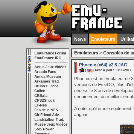
News
Emulateurs
Utilita
Emulateurs
>
Consoles de s
EmuFrance Forum
EmuFrance IRC
===================
Phoenix (x64) v2.8.JAG
Actus Jeux Vidéos
|
| Mise à jour : 13/06/2017
Arcade Fans
Amiga Museum
Phoenix est un émulateur de 3
Arkames Trad.
versions de FreeDO, plus d'in
Bruno C. Zone
nécessité 8 ans de développeme
Calice
CBSata
certainement du meilleur émula
CPS2Shock
EF-Nes
A noter qu'il émule égalemen
Fan de la NES
Jaguar.
GirlFriend Adv.
Landstalker Trad.
Musée Jeux Vidéos
SMS Power