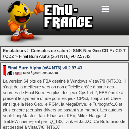
Emulateurs
>
Consoles de salon
>
SNK Neo Geo CD F / CD T
/ CDZ
>
Final Burn Alpha (x64 NT6) v0.2.97.43
Final Burn Alpha (x64 NT6) v0.2.97.43
|
| Mise à jour : 29/04/2018
La version 64 bits de FBA destiné à Windows Vista/7/8 (NT6.X). Il
s'agit de la meilleure version non officielle créée à partir des
sources de Final Burn. En plus des jeux Cps1 et 2, FBA émule à
présent le système utilisé pour les jeux CPS3, Toaplan et Cave
ainsi que la Neo Geo, le PGM, la MegaDrive, le Turbografx16 et
plus encore (certains drivers se basant sur mame). Les auteurs
sont: LoopMaster, Jan_Klaassen, KEV, Mike_Haggar &
TrebleWinner rejoint par IQ_132, Dink et JackC. Ce Build unicode
est destiné à Vista/7/8 (NT6.X).