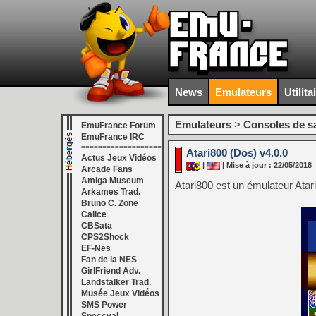
News
Emulateurs
Utilita
Emulateurs
>
Consoles de s
EmuFrance Forum
EmuFrance IRC
===================
Atari800 (Dos) v4.0.0
Actus Jeux Vidéos
|
| Mise à jour : 22/05/2018
Arcade Fans
Amiga Museum
Atari800 est un émulateur Atar
Arkames Trad.
Bruno C. Zone
Calice
CBSata
CPS2Shock
EF-Nes
Fan de la NES
GirlFriend Adv.
Landstalker Trad.
Musée Jeux Vidéos
SMS Power