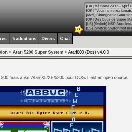
[GK] Mémoire cash - Après 
[GK] "Vous ne serez jamais
[Mo5] Changeable Guardian 
[GK] Des bugs de Super Mar
[LS] [Switch] NSP Auto Inst
ires
Traductions
Divers
Chat
[GK] La saga horrifique Am
alon
>
Atari 5200 Super System
>
Atari800 (Dos) v4.0.0
[GK] Le portage de Super M
i 800 mais aussi Atari XL/XE/5200 pour DOS. Il est en open source.
[Mo5] Le jeu de course fut
[GK] Guillermo del Toro ado
[LTF] Eté 2026 - Séquence 
[GK] Mistfall Hunter : déjà 
[GK] Wo Long 2 évolue avec
[GK] Crossfire : un TPS à 100
[LS] [PS5] Premiers signes 