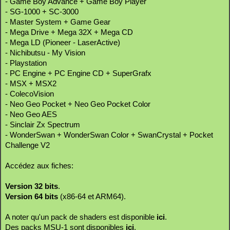
- Game Boy Advance + Game Boy Player
- SG-1000 + SC-3000
- Master System + Game Gear
- Mega Drive + Mega 32X + Mega CD
- Mega LD (Pioneer - LaserActive)
- Nichibutsu - My Vision
- Playstation
- PC Engine + PC Engine CD + SuperGrafx
- MSX + MSX2
- ColecoVision
- Neo Geo Pocket + Neo Geo Pocket Color
- Neo Geo AES
- Sinclair Zx Spectrum
- WonderSwan + WonderSwan Color + SwanCrystal + Pocket
Challenge V2
Accédez aux fiches:
Version 32 bits
.
Version 64 bits
(x86-64 et ARM64).
A noter qu'un pack de shaders est disponible
ici
.
Des packs MSU-1 sont disponibles
ici
.