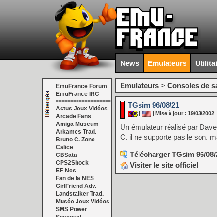
News
Emulateurs
Utilita
Emulateurs
>
Consoles de s
EmuFrance Forum
EmuFrance IRC
===================
TGsim 96/08/21
Actus Jeux Vidéos
|
| Mise à jour : 19/03/2002
Arcade Fans
Amiga Museum
Un émulateur réalisé par Dave 
Arkames Trad.
C, il ne supporte pas le son, 
Bruno C. Zone
Calice
Télécharger TGsim 96/08/
CBSata
CPS2Shock
Visiter le site officiel
EF-Nes
Fan de la NES
GirlFriend Adv.
Landstalker Trad.
Musée Jeux Vidéos
SMS Power