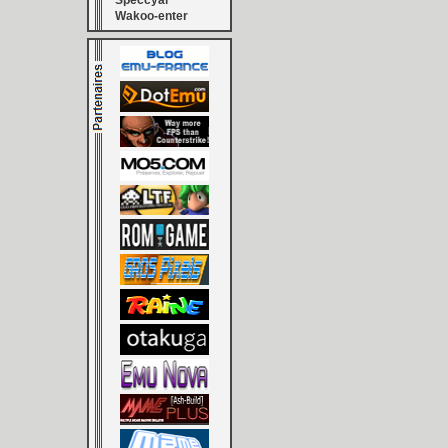
Speccyal
Wakoo-enter