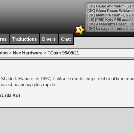
[Mo5] DOOM arrive en cart
[GK] Bethesda fête les 30 
ires
Traductions
Divers
Chat
[GK] Roblox : l'action en B
alon
>
Nec Hardware
>
TGsim 96/08/21
[GK] Agenda - GeForce NOW
[GK] Devolver Digital en a 
[LS] [PS5] ps5-y2jb-autolo
Shadoff. Elaboré en 1997, il utilise le mode temps réel (real time mo
[GK] Pourquoi Marvel Tokon 
mais est beaucoup plus rapide.
[GK] Test : Restory : Chill
[GK] GTA 6 : Rockstar Games
21 (82 Ko)
[GK] Hot Wheels Infinite Rus
[GK] Mémoire cash - Secret 
[GK] Résultats Nintendo : 
[GK] Déjà des dégraissage
[Mo5] Brickboy cherche à r
[GK] Minecraft et ses « Gra