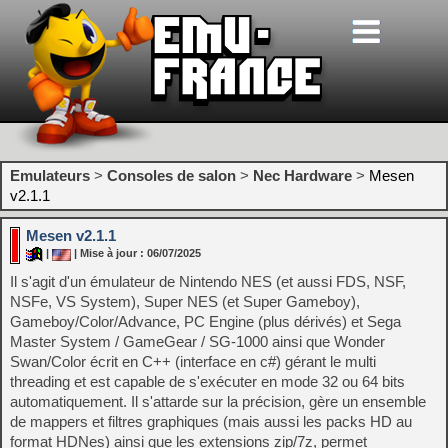
Emulateurs
>
Consoles de salon
>
Nec Hardware
>
Mesen
v2.1.1
Mesen v2.1.1
|
| Mise à jour : 06/07/2025
Il s'agit d'un émulateur de Nintendo NES (et aussi FDS, NSF,
NSFe, VS System), Super NES (et Super Gameboy),
Gameboy/Color/Advance, PC Engine (plus dérivés) et Sega
Master System / GameGear / SG-1000 ainsi que Wonder
Swan/Color écrit en C++ (interface en c#) gérant le multi
threading et est capable de s'exécuter en mode 32 ou 64 bits
automatiquement. Il s'attarde sur la précision, gère un ensemble
de mappers et filtres graphiques (mais aussi les packs HD au
format HDNes) ainsi que les extensions zip/7z, permet