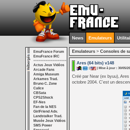
News
Emulateurs
Utilita
Emulateurs
>
Consoles de s
EmuFrance Forum
EmuFrance IRC
===================
Ares (64 bits) v148
Actus Jeux Vidéos
|
| Mise à jour : 30/05/2
Arcade Fans
Amiga Museum
Créé par Near (ex byuu), Are
Arkames Trad.
octobre 2004. C'est un descenda
Bruno C. Zone
Calice
CBSata
CPS2Shock
EF-Nes
Fan de la NES
GirlFriend Adv.
Landstalker Trad.
Musée Jeux Vidéos
SMS Power