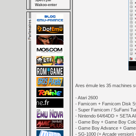
Speccyal
Wakoo-enter
Ares émule les 35 machines s
- Atari 2600
- Famicom + Famicom Disk 
- Super Famicom / SuFami Tur
- Nintendo 64/64DD + SETA Al
- Game Boy + Game Boy Colo
- Game Boy Advance + Game 
- SG-1000 (+ Arcade version)