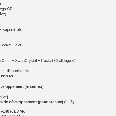
r
Mega CD
ive)
+ SuperGrafx
Pocket Color
olor + SwanCrystal + Pocket Challenge V2
 est disponible
ici
.
ibles
ici
.
développement
(ancien
ici
).
hive)
urs de développement (pour archive)
(et
là
).
 v148 (61.8 Mo)