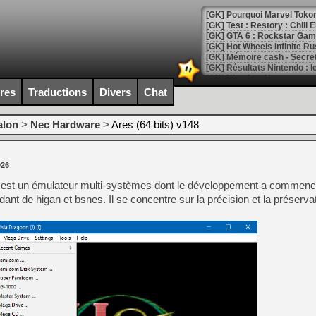
[GK] Pourquoi Marvel Tokon 
[GK] Test : Restory : Chill
[GK] GTA 6 : Rockstar Games
[GK] Hot Wheels Infinite Rus
[GK] Mémoire cash - Secret 
[GK] Résultats Nintendo : 
[GK] Déjà des dégraissage
ires
Traductions
Divers
Chat
[Mo5] Brickboy cherche à r
[GK] Minecraft et ses « Gra
alon
>
Nec Hardware
>
Ares (64 bits) v148
[GK] Beast of Reincarnation
[GK] Ubisoft : fin de parti
[GK] Mémoire cash - Metroid
026
[GK] Dan Houser (GTA) défe
s est un émulateur multi-systèmes dont le développement a commenc
[GK] Comment EA Sports FC
[GK] Crimson Moon : un Dark
nt de higan et bsnes. Il se concentre sur la précision et la préservat
[GK] Isle of Reveries : le j
[GK] Moonlighter 2 : The En
[GK] Capcom relance Monste
[Mo5] Deux inédits du Virtu
[GK] Le beat'em up The Walk
[GK] Endless Legend 2 : enf