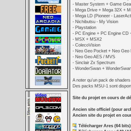
- Master System + Game Gea
- Mega Drive + Mega 32X + 
- Mega LD (Pioneer - LaserAct
- Nichibutsu - My Vision
- Playstation
- PC Engine + PC Engine CD 
- MSX + MSX2
- ColecoVision
- Neo Geo Pocket + Neo Geo 
- Neo Geo AES / MVS
- Sinclair Zx Spectrum
- WonderSwan + WonderSwan C
A noter qu'un pack de shaders
Des packs MSU-1 sont dispon
Site du projet en cours de 
Ancien site officiel (pour arc
Ancien site du projet en co
Télécharger Ares (64 bits)