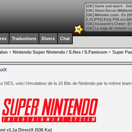
[Mo5] DOOM arrive en cart
[GK] Bethesda fête les 30 
ires
Traductions
Divers
Chat
[GK] Roblox : l'action en B
alon
>
Nintendo Super Nintendo / S.Nes / S.Famicom
>
Super Pas
[GK] Agenda - GeForce NOW
[GK] Devolver Digital en a 
ectX
[LS] [PS5] ps5-y2jb-autolo
[GK] Pourquoi Marvel Tokon 
r NES, voici l'émulateur de la 16 Bits de Nintendo par la même team
[GK] Test : Restory : Chill
[GK] GTA 6 : Rockstar Games
[GK] Hot Wheels Infinite Rus
[GK] Mémoire cash - Secret 
[GK] Résultats Nintendo : 
[GK] Déjà des dégraissage
[Mo5] Brickboy cherche à r
[GK] Minecraft et ses « Gra
mi v1.1a DirectX (536 Ko)