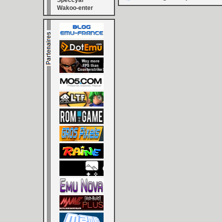
Speccyal
Wakoo-enter