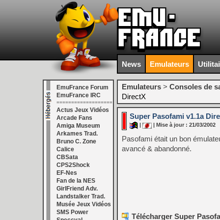
News
Emulateurs
Utilita
Emulateurs
>
Consoles de s
EmuFrance Forum
EmuFrance IRC
DirectX
===================
Actus Jeux Vidéos
Super Pasofami v1.1a Dir
Arcade Fans
|
| Mise à jour : 21/03/2002
Amiga Museum
Arkames Trad.
Pasofami était un bon émulateu
Bruno C. Zone
avancé & abandonné.
Calice
CBSata
CPS2Shock
EF-Nes
Fan de la NES
GirlFriend Adv.
Landstalker Trad.
Musée Jeux Vidéos
SMS Power
Télécharger Super Pasofa