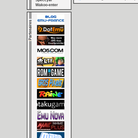
Speccyal
Wakoo-enter