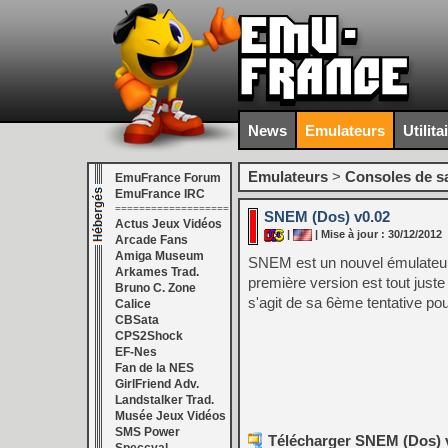
News
Emulateurs
Utilita
Emulateurs
>
Consoles de s
EmuFrance Forum
EmuFrance IRC
===================
SNEM (Dos) v0.02
Actus Jeux Vidéos
|
| Mise à jour : 30/12/2012
Arcade Fans
Amiga Museum
SNEM est un nouvel émulateur
Arkames Trad.
première version est tout juste
Bruno C. Zone
s'agit de sa 6ème tentative pou
Calice
CBSata
CPS2Shock
EF-Nes
Fan de la NES
GirlFriend Adv.
Landstalker Trad.
Musée Jeux Vidéos
SMS Power
Télécharger SNEM (Dos) v