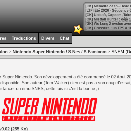
[LTF] Eté 2026 - Séquence 
[GK] Mistfall Hunter : déjà 
[GK] Wo Long 2 évolue avec
[GK] Crossfire : un TPS à 100
[LS] [PS5] Premiers signes 
ires
Traductions
Divers
Chat
alon
>
Nintendo Super Nintendo / S.Nes / S.Famicom
>
SNEM (Do
[Mo5] DOOM arrive en cart
[GK] Bethesda fête les 30 
[GK] Roblox : l'action en B
 Super Nintendo. Son développement a été commencé le 02 Aout 200
 disponible. Son auteur (Tom Walker) n'en est pas a son coup d'essai, e
[GK] Agenda - GeForce NOW
r lancer un ému SNES, cette fois si c'est la bonne ;)
[GK] Devolver Digital en a 
[LS] [PS5] ps5-y2jb-autolo
[GK] Pourquoi Marvel Tokon 
[GK] Test : Restory : Chill
[GK] GTA 6 : Rockstar Games
[GK] Hot Wheels Infinite Rus
0.02 (255 Ko)
[GK] Mémoire cash - Secret 