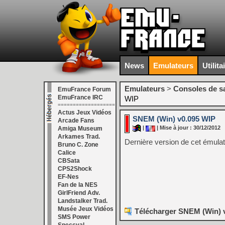
News
Emulateurs
Utilita
Emulateurs
>
Consoles de s
EmuFrance Forum
EmuFrance IRC
WIP
===================
Actus Jeux Vidéos
SNEM (Win) v0.095 WIP
Arcade Fans
|
| Mise à jour : 30/12/2012
Amiga Museum
Arkames Trad.
Dernière version de cet émulat
Bruno C. Zone
Calice
CBSata
CPS2Shock
EF-Nes
Fan de la NES
GirlFriend Adv.
Landstalker Trad.
Musée Jeux Vidéos
Télécharger SNEM (Win) v
SMS Power