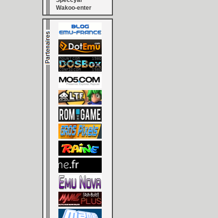
Speccyal
Wakoo-enter