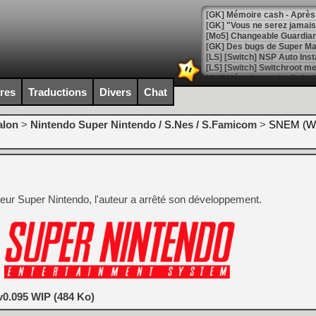
[GK] Mémoire cash - Après 
[GK] "Vous ne serez jamais
[Mo5] Changeable Guardian 
[GK] Des bugs de Super Mar
[LS] [Switch] NSP Auto Inst
ires
Traductions
Divers
Chat
[GK] La saga horrifique Am
alon
>
Nintendo Super Nintendo / S.Nes / S.Famicom
>
SNEM (Wi
[GK] Le portage de Super M
[Mo5] Le jeu de course fut
[GK] Guillermo del Toro ado
eur Super Nintendo, l'auteur a arrêté son développement.
[LTF] Eté 2026 - Séquence 
[GK] Mistfall Hunter : déjà 
[GK] Wo Long 2 évolue avec
[GK] Crossfire : un TPS à 100
[LS] [PS5] Premiers signes 
0.095 WIP (484 Ko)