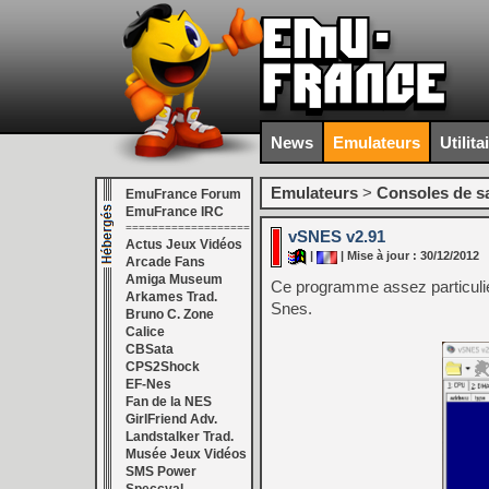
News
Emulateurs
Utilita
Emulateurs
>
Consoles de s
EmuFrance Forum
EmuFrance IRC
===================
vSNES v2.91
Actus Jeux Vidéos
|
| Mise à jour : 30/12/2012
Arcade Fans
Amiga Museum
Ce programme assez particulie
Arkames Trad.
Snes.
Bruno C. Zone
Calice
CBSata
CPS2Shock
EF-Nes
Fan de la NES
GirlFriend Adv.
Landstalker Trad.
Musée Jeux Vidéos
SMS Power