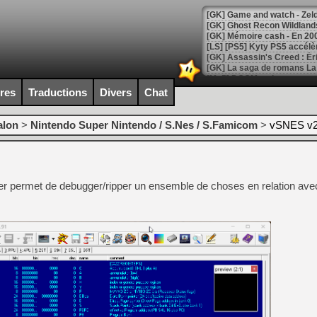
[Mo5] DOOM arrive en cart
[GK] Bethesda fête les 30 
ires
Traductions
Divers
Chat
[GK] Roblox : l'action en B
alon
>
Nintendo Super Nintendo / S.Nes / S.Famicom
>
vSNES v2
[GK] Agenda - GeForce NOW
[GK] Devolver Digital en a 
[LS] [PS5] ps5-y2jb-autolo
r permet de debugger/ripper un ensemble de choses en relation avec
[GK] Pourquoi Marvel Tokon 
[GK] Test : Restory : Chill
[GK] GTA 6 : Rockstar Games
[GK] Hot Wheels Infinite Rus
[GK] Mémoire cash - Secret 
[GK] Résultats Nintendo : 
[GK] Déjà des dégraissage
[Mo5] Brickboy cherche à r
[GK] Minecraft et ses « Gra