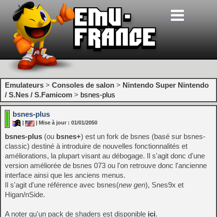
Emulateurs
>
Consoles de salon
>
Nintendo Super Nintendo
/ S.Nes / S.Famicom
>
bsnes-plus
bsnes-plus
|
| Mise à jour : 01/01/2050
bsnes-plus
(ou
bsnes+
) est un fork de bsnes (basé sur bsnes-
classic) destiné à introduire de nouvelles fonctionnalités et
améliorations, la plupart visant au débogage. Il s'agit donc d'une
version améliorée de bsnes 073 ou l'on retrouve donc l'ancienne
interface ainsi que les anciens menus.
Il s'agit d'une référence avec bsnes(
new gen
), Snes9x et
Higan/nSide.
A noter qu'un pack de shaders est disponible
ici
.