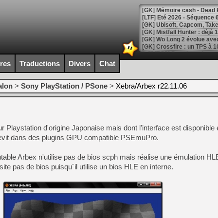
[LTF] Eté 2026 - Séquence 
[GK] Mistfall Hunter : déjà 
[GK] Wo Long 2 évolue avec
[GK] Crossfire : un TPS à 100
[LS] [PS5] Premiers signes 
ires
Traductions
Divers
Chat
alon
>
Sony PlayStation / PSone
>
Xebra/Arbex r22.11.06
[Mo5] DOOM arrive en cart
[GK] Bethesda fête les 30 
[GK] Roblox : l'action en B
 Playstation d'origine Japonaise mais dont l'interface est disponible 
 sévit dans des plugins GPU compatible PSEmuPro.
[GK] Agenda - GeForce NOW
table Arbex n'utilise pas de bios scph mais réalise une émulation HLE
[GK] Devolver Digital en a 
te pas de bios puisqu´il utilise un bios HLE en interne.
[LS] [PS5] ps5-y2jb-autolo
[GK] Pourquoi Marvel Tokon 
[GK] Test : Restory : Chill
[GK] GTA 6 : Rockstar Games
[GK] Hot Wheels Infinite Rus
[GK] Mémoire cash - Secret 