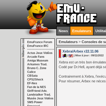
News
Emulateurs
Utilita
Emulateurs
>
Consoles de s
EmuFrance Forum
EmuFrance IRC
===================
Xebra/Arbex r22.11.06
Actus Jeux Vidéos
|
| Mise à jour : 09/11/2022
Arcade Fans
Amiga Museum
Xebra est un très bon émulateur
Arkames Trad.
Codé par Dr.Hell, ayant déjà
Bruno C. Zone
Calice
CBSata
Contrairement à Xebra, l'exécu
CPS2Shock
Pour résumer, Arbex ne nécessi
EF-Nes
Fan de la NES
GirlFriend Adv.
Landstalker Trad.
Musée Jeux Vidéos
SMS Power