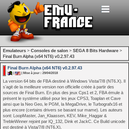
Emulateurs
>
Consoles de salon
>
SEGA 8 Bits Hardware
>
Final Burn Alpha (x64 NT6) v0.2.97.43
Final Burn Alpha (x64 NT6) v0.2.97.43
|
| Mise à jour : 29/04/2018
La version 64 bits de FBA destiné à Windows Vista/7/8 (NT6.X). Il
s'agit de la meilleure version non officielle créée à partir des
sources de Final Burn. En plus des jeux Cps1 et 2, FBA émule à
présent le système utilisé pour les jeux CPS3, Toaplan et Cave
ainsi que la Neo Geo, le PGM, la MegaDrive, le Turbografx16 et
plus encore (certains drivers se basant sur mame). Les auteurs
sont: LoopMaster, Jan_Klaassen, KEV, Mike_Haggar &
TrebleWinner rejoint par IQ_132, Dink et JackC. Ce Build unicode
est destiné à Vista/7/8 (NT6.X).