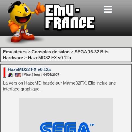
Emulateurs
>
Consoles de salon
>
SEGA 16-32 Bits
Hardware
>
HazeMD32 FX v0.12a
HazeMD32 FX v0.12a
|
| Mise à jour : 04/05/2007
La version HazeMD basée sur Mame32FX. Elle inclue une
interface graphique.