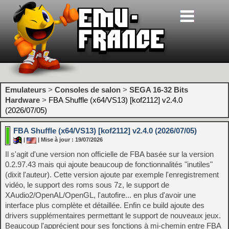
Emulateurs
>
Consoles de salon
>
SEGA 16-32 Bits
Hardware
>
FBA Shuffle (x64/VS13) [kof2112] v2.4.0
(2026/07/05)
FBA Shuffle (x64/VS13) [kof2112] v2.4.0 (2026/07/05)
|
| Mise à jour : 19/07/2026
Il s'agit d'une version non officielle de FBA basée sur la version
0.2.97.43 mais qui ajoute beaucoup de fonctionnalités "inutiles"
(dixit l'auteur). Cette version ajoute par exemple l'enregistrement
vidéo, le support des roms sous 7z, le support de
XAudio2/OpenAL/OpenGL, l'autofire... en plus d'avoir une
interface plus complète et détaillée. Enfin ce build ajoute des
drivers supplémentaires permettant le support de nouveaux jeux.
Beaucoup l'apprécient pour ses fonctions à mi-chemin entre FBA