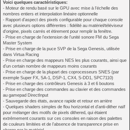
Voici quelques caractéristiques:
- Moteur de rendu basé sur le GPU avec mise à l'échelle des
nombres entiers et interpolation linéaire optionnelle
- Rapport d'aspect des pixels configurable pour chaque console
avec plusieurs options différentes : fidélité au matériel/téléviseur
d'origine, pixels carrés et étirement pour remplir la fenêtre.
- Prise en charge de l'extension de l'unité sonore FM du Sega
Master System
- Prise en charge de la puce SVP de la Sega Genesis, utilisée
dans Virtua Racing
- Prise en charge des mappeurs NES les plus courants, ainsi que
d'un certain nombre de mappeurs moins courants
- Prise en charge de la plupart des coprocesseurs SNES (par
exemple Super FX, SA-1, DSP-1, CX4, S-DD1, SPC7110)
- Prise en charge des contrôleurs Genesis à 3 et 6 boutons
- Prise en charge des commandes au clavier et des commandes
au gamepad DirectInput
- Sauvegarde des états, avance rapide et retour en arrière
- Quelques shaders simples de flou horizontal et d'anti-dither naïf
pour mélanger des motifs de pixels dithered, qui étaient
extrêmement courants sur ces consoles en raison des palettes
de couleurs limitées et de l'absence de transparence prise en
charge par le matériel.