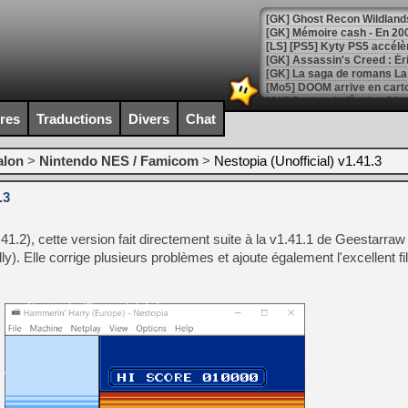
[Mo5] DOOM arrive en cart
[GK] Bethesda fête les 30 
[GK] Roblox : l'action en B
ires
Traductions
Divers
Chat
[GK] Agenda - GeForce NOW
alon
>
Nintendo NES / Famicom
>
Nestopia (Unofficial) v1.41.3
[GK] Devolver Digital en a 
.3
[LS] [PS5] ps5-y2jb-autolo
41.2), cette version fait directement suite à la v1.41.1 de Geestarra
[GK] Pourquoi Marvel Tokon 
[GK] Test : Restory : Chill
ly). Elle corrige plusieurs problèmes et ajoute également l'excellent fi
[GK] GTA 6 : Rockstar Games
[GK] Hot Wheels Infinite Rus
[GK] Mémoire cash - Secret 
[GK] Résultats Nintendo : 
[GK] Déjà des dégraissage
[Mo5] Brickboy cherche à r
[GK] Minecraft et ses « Gra
[GK] Beast of Reincarnation