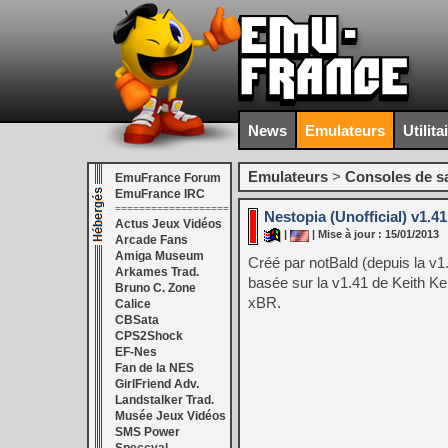
News
Emulateurs
Utilita
Emulateurs
>
Consoles de s
EmuFrance Forum
EmuFrance IRC
===================
Nestopia (Unofficial) v1.41
Actus Jeux Vidéos
|
| Mise à jour : 15/01/2013
Arcade Fans
Amiga Museum
Créé par notBald (depuis la v1.
Arkames Trad.
basée sur la v1.41 de Keith Kel
Bruno C. Zone
xBR.
Calice
CBSata
CPS2Shock
EF-Nes
Fan de la NES
GirlFriend Adv.
Landstalker Trad.
Musée Jeux Vidéos
SMS Power