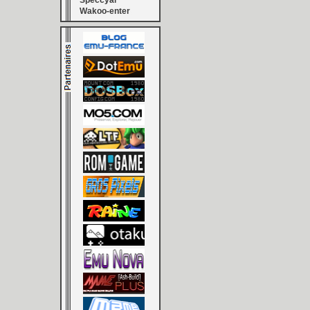
Speccyal
Wakoo-enter