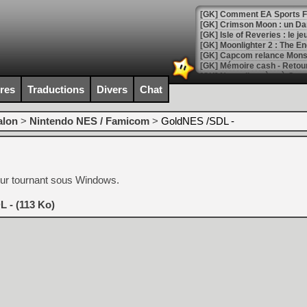
[GK] Comment EA Sports FC
[GK] Crimson Moon : un Dark
[GK] Isle of Reveries : le j
[GK] Moonlighter 2 : The En
[GK] Capcom relance Monste
ires
Traductions
Divers
Chat
[Mo5] Deux inédits du Virtu
[GK] Le beat'em up The Walk
alon
>
Nintendo NES / Famicom
>
GoldNES /SDL -
[GK] Endless Legend 2 : enf
eur tournant sous Windows.
[LS] [PS5] Le WebKit Userl
 - (113 Ko)
[GK] Oubliez Crazy Taxi, S
[LS] [Switch] NSZ 5.0.0 es
[GK] No More Room in Hell 2
[GK] Un chatbot Atelier Ryz
[GK] Mémoire cash - Splatte