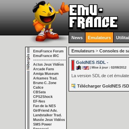
News
Emulateurs
Utilita
Emulateurs
>
Consoles de s
EmuFrance Forum
EmuFrance IRC
===================
GoldNES /SDL -
Actus Jeux Vidéos
|
| Mise à jour : 02/08/2012
Arcade Fans
Amiga Museum
La version SDL de cet émulat
Arkames Trad.
Bruno C. Zone
Télécharger GoldNES /SDL
Calice
CBSata
CPS2Shock
EF-Nes
Fan de la NES
GirlFriend Adv.
Landstalker Trad.
Musée Jeux Vidéos
SMS Power