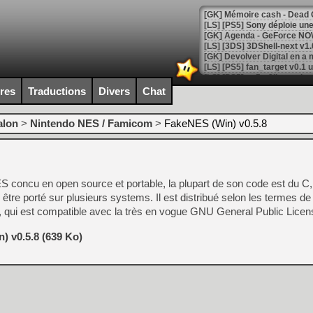
[GK] Agenda - GeForce NOW
[GK] Devolver Digital en a 
[LS] [PS5] ps5-y2jb-autolo
ires
Traductions
Divers
Chat
[GK] Pourquoi Marvel Tokon 
[GK] Test : Restory : Chill
[GK] GTA 6 : Rockstar Games
alon
>
Nintendo NES / Famicom
>
FakeNES (Win) v0.5.8
[GK] Hot Wheels Infinite Rus
[GK] Mémoire cash - Secret 
[GK] Résultats Nintendo : 
[GK] Déjà des dégraissage
oncu en open source et portable, la plupart de son code est du C, et 
[Mo5] Brickboy cherche à r
ur être porté sur plusieurs systems. Il est distribué selon les termes de
[GK] Minecraft et ses « Gra
e", qui est compatible avec la très en vogue GNU General Public Lice
[GK] Beast of Reincarnation
[GK] Ubisoft : fin de parti
) v0.5.8 (639 Ko)
[GK] Mémoire cash - Metroid
[GK] Dan Houser (GTA) défe
[GK] Comment EA Sports FC
[GK] Crimson Moon : un Dark
[GK] Isle of Reveries : le j
[GK] Moonlighter 2 : The En
[GK] Capcom relance Monste