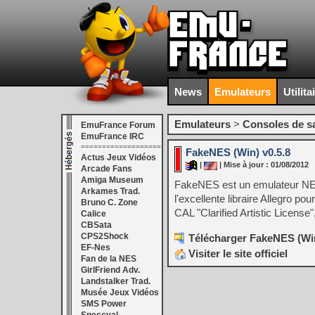
News
Emulateurs
Utilita
Emulateurs
>
Consoles de s
EmuFrance Forum
EmuFrance IRC
===================
FakeNES (Win) v0.5.8
Actus Jeux Vidéos
|
| Mise à jour : 01/08/2012
Arcade Fans
Amiga Museum
FakeNES est un emulateur NES c
Arkames Trad.
l'excellente libraire Allegro po
Bruno C. Zone
CAL "Clarified Artistic Licens
Calice
CBSata
CPS2Shock
Télécharger FakeNES (Win
EF-Nes
Visiter le site officiel
Fan de la NES
GirlFriend Adv.
Landstalker Trad.
Musée Jeux Vidéos
SMS Power