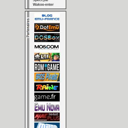
Speccyal
Wakoo-enter