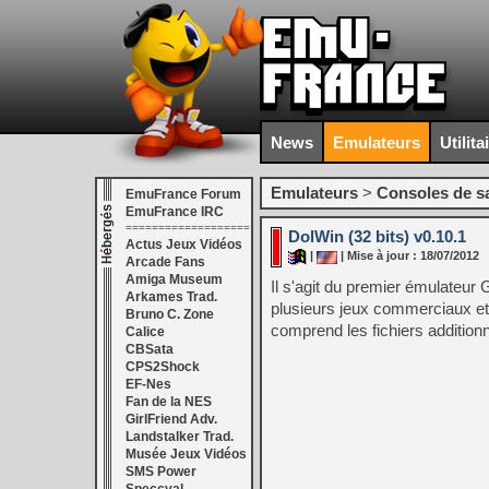
News
Emulateurs
Utilita
Emulateurs
>
Consoles de s
EmuFrance Forum
EmuFrance IRC
===================
DolWin (32 bits) v0.10.1
Actus Jeux Vidéos
|
| Mise à jour : 18/07/2012
Arcade Fans
Amiga Museum
Il s'agit du premier émulateur
Arkames Trad.
plusieurs jeux commerciaux et
Bruno C. Zone
comprend les fichiers additionne
Calice
CBSata
CPS2Shock
EF-Nes
Fan de la NES
GirlFriend Adv.
Landstalker Trad.
Musée Jeux Vidéos
SMS Power