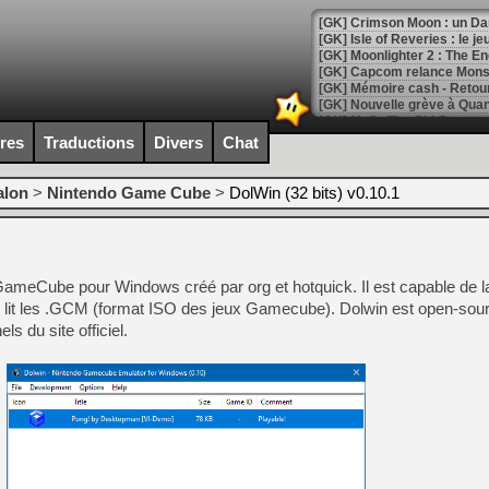
[GK] Crimson Moon : un Dark
[GK] Isle of Reveries : le j
[GK] Moonlighter 2 : The En
[GK] Capcom relance Monste
ires
Traductions
Divers
Chat
[Mo5] Deux inédits du Virtu
[GK] Le beat'em up The Walk
alon
>
Nintendo Game Cube
>
DolWin (32 bits) v0.10.1
[GK] Endless Legend 2 : enf
[LS] [PS5] Le WebKit Userl
 GameCube pour Windows créé par org et hotquick. Il est capable de l
 lit les .GCM (format ISO des jeux Gamecube). Dolwin est open-sour
ls du site officiel.
[GK] Oubliez Crazy Taxi, S
[LS] [Switch] NSZ 5.0.0 es
[GK] No More Room in Hell 2
[GK] Un chatbot Atelier Ryz
[GK] Mémoire cash - Splatte
[GK] Nvidia : le prix des 