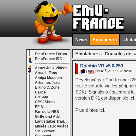
News
Emulateurs
Utilita
Emulateurs
>
Consoles de s
EmuFrance Forum
EmuFrance IRC
===================
Dolphin VR v5.0-250
Actus Jeux Vidéos
|
| Mise à jour : 13/07/2016
Arcade Fans
Amiga Museum
Développé par Carl Kenner (2Eye
Arkames Trad.
réalité virtuelle via les pér
Bruno C. Zone
SDK). Signalons également la 
Calice
CBSata
version DK1 est disponible
ici
.
CPS2Shock
EF-Nes
Plus d'infos
ici
.
Fan de la NES
GirlFriend Adv.
Landstalker Trad.
Musée Jeux Vidéos
SMS Power