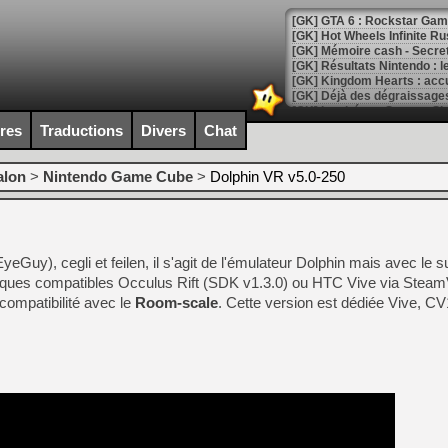
[GK] GTA 6 : Rockstar Games
[GK] Hot Wheels Infinite Rus
[GK] Mémoire cash - Secret 
[GK] Résultats Nintendo : 
[GK] Déjà des dégraissage
[Mo5] Brickboy cherche à r
ires
Traductions
Divers
Chat
[GK] Minecraft et ses « Gra
[GK] Beast of Reincarnation
alon
>
Nintendo Game Cube
>
Dolphin VR v5.0-250
[GK] Ubisoft : fin de parti
[GK] Mémoire cash - Metroid
[GK] Dan Houser (GTA) défe
[GK] Comment EA Sports FC
[GK] Crimson Moon : un Dark
Guy), cegli et feilen, il s'agit de l'émulateur Dolphin mais avec le s
[GK] Isle of Reveries : le j
[GK] Moonlighter 2 : The En
iphériques compatibles Occulus Rift (SDK v1.3.0) ou HTC Vive via St
[GK] Capcom relance Monste
compatibilité avec le
Room-scale
. Cette version est dédiée Vive, C
[Mo5] Deux inédits du Virtu
[GK] Le beat'em up The Walk
[GK] Endless Legend 2 : enf