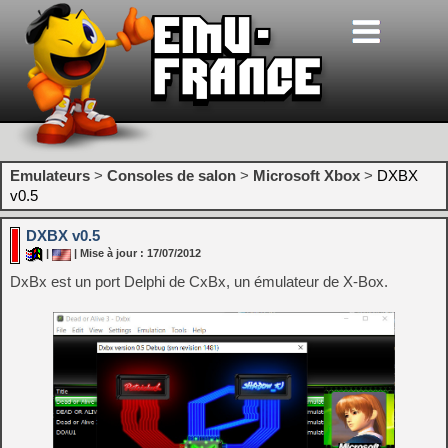
Emulateurs
>
Consoles de salon
>
Microsoft Xbox
>
DXBX
v0.5
DXBX v0.5
|
| Mise à jour : 17/07/2012
DxBx est un port Delphi de CxBx, un émulateur de X-Box.