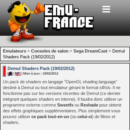
Emulateurs
>
Consoles de salon
>
Sega DreamCast
>
Demul
Shaders Pack (19/02/2012)
Demul Shaders Pack (19/02/2012)
|
| Mise à jour : 19/02/2012
Un pack de shaders en langage "OpenGL shading language"
destiné à Demul ou tout émulateur gérant le format slf/slv. Il ne
fonctionne pas sur les versions récentes de Demul (ce dernier
intégrant quelques shaders en interne). Il faudra donc utiliser un
programme externe comme
Sweetfx
ou
Reshade
pour obtenir
des effets graphiques supplémentaires. Plus simplement vous
pouvez utiliser
ce pack tout-en-un
(ou
celui-ci
) de filtres et
shaders.