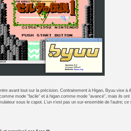
[GK] Résultats Nintendo : 
[GK] Déjà des dégraissage
[Mo5] Brickboy cherche à r
[GK] Minecraft et ses « Gra
[GK] Beast of Reincarnation
[GK] Ubisoft : fin de parti
[GK] Mémoire cash - Metroid
[GK] Dan Houser (GTA) défe
[GK] Comment EA Sports FC
[GK] Crimson Moon : un Dark
[GK] Isle of Reveries : le j
[GK] Moonlighter 2 : The En
[GK] Capcom relance Monste
e avant tout sur la précision. Contrairement à Higan, Byuu vise à 
[GK] Guillermo del Toro ado
 comme mode "facile" et à higan comme mode "avancé", mais ils ont
ateur sous le capot. L'un n'est pas un sur-ensemble de l'autre; ce 