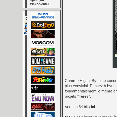
Speccyal
Wakoo-enter
Comme Higan, Byuu se concentr
plus convivial. Pensez à byuu
fondamentalement le même émul
projets "frères".
Version 64 bits
ici
.