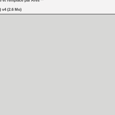
té et remplacé par
Ares
**
) v4 (2.6 Mo)