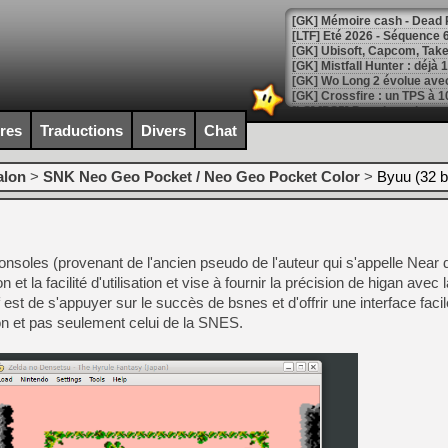
[LTF] Eté 2026 - Séquence 
[GK] Mistfall Hunter : déjà 
[GK] Wo Long 2 évolue avec
[GK] Crossfire : un TPS à 100
[LS] [PS5] Premiers signes 
ires
Traductions
Divers
Chat
alon
>
SNK Neo Geo Pocket / Neo Geo Pocket Color
>
Byuu (32 b
[Mo5] DOOM arrive en cart
[GK] Bethesda fête les 30 
[GK] Roblox : l'action en B
onsoles (provenant de l'ancien pseudo de l'auteur qui s'appelle Near
et la facilité d'utilisation et vise à fournir la précision de higan avec la
[GK] Agenda - GeForce NOW
f est de s'appuyer sur le succès de bsnes et d'offrir une interface facile
on et pas seulement celui de la SNES.
[GK] Devolver Digital en a 
[LS] [PS5] ps5-y2jb-autolo
[GK] Pourquoi Marvel Tokon 
[GK] Test : Restory : Chill
[GK] GTA 6 : Rockstar Games
[GK] Hot Wheels Infinite Rus
[GK] Mémoire cash - Secret 