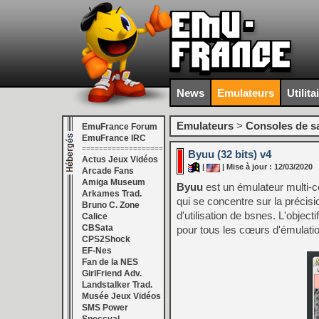
News
Emulateurs
Utilita
Emulateurs
>
Consoles de s
EmuFrance Forum
EmuFrance IRC
===================
Byuu (32 bits) v4
Actus Jeux Vidéos
|
| Mise à jour : 12/03/2020
Arcade Fans
Amiga Museum
Byuu
est un émulateur multi-c
Arkames Trad.
qui se concentre sur la précision 
Bruno C. Zone
d'utilisation de bsnes. L'objecti
Calice
CBSata
pour tous les cœurs d'émulati
CPS2Shock
EF-Nes
Fan de la NES
GirlFriend Adv.
Landstalker Trad.
Musée Jeux Vidéos
SMS Power