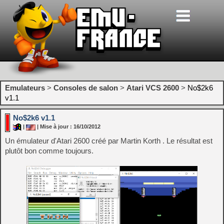
Emulateurs
>
Consoles de salon
>
Atari VCS 2600
>
No$2k6
v1.1
No$2k6 v1.1
|
| Mise à jour : 16/10/2012
Un émulateur d'Atari 2600 créé par Martin Korth . Le résultat est
plutôt bon comme toujours.