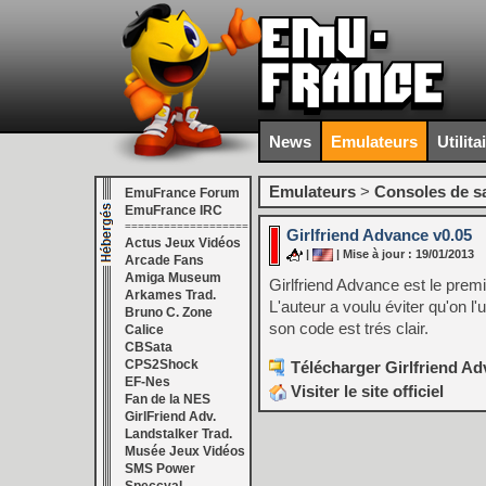
News
Emulateurs
Utilita
Emulateurs
>
Consoles de s
EmuFrance Forum
EmuFrance IRC
===================
Girlfriend Advance v0.05
Actus Jeux Vidéos
|
| Mise à jour : 19/01/2013
Arcade Fans
Amiga Museum
Girlfriend Advance est le prem
Arkames Trad.
L'auteur a voulu éviter qu'on l'ut
Bruno C. Zone
son code est trés clair.
Calice
CBSata
CPS2Shock
Télécharger Girlfriend Ad
EF-Nes
Visiter le site officiel
Fan de la NES
GirlFriend Adv.
Landstalker Trad.
Musée Jeux Vidéos
SMS Power