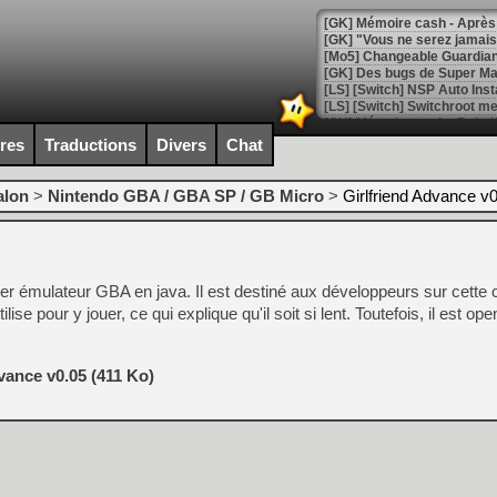
[GK] Mémoire cash - Après 
[GK] "Vous ne serez jamais
[Mo5] Changeable Guardian 
[GK] Des bugs de Super Mar
[LS] [Switch] NSP Auto Inst
ires
Traductions
Divers
Chat
[GK] La saga horrifique Am
alon
>
Nintendo GBA / GBA SP / GB Micro
>
Girlfriend Advance v
[GK] Le portage de Super M
ier émulateur GBA en java. Il est destiné aux développeurs sur cette 
[Mo5] Le jeu de course fut
[GK] Guillermo del Toro ado
ilise pour y jouer, ce qui explique qu'il soit si lent. Toutefois, il est op
[LTF] Eté 2026 - Séquence 
[GK] Mistfall Hunter : déjà 
vance v0.05 (411 Ko)
[GK] Wo Long 2 évolue avec
[GK] Crossfire : un TPS à 100
[LS] [PS5] Premiers signes 