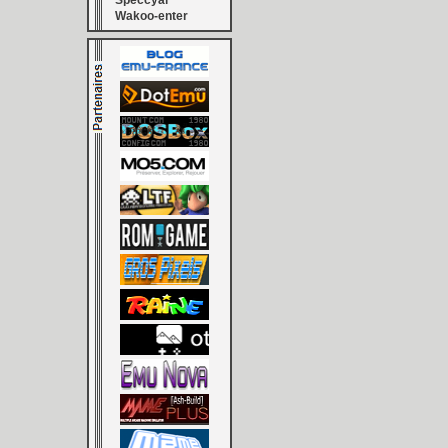
Speccyal
Wakoo-enter