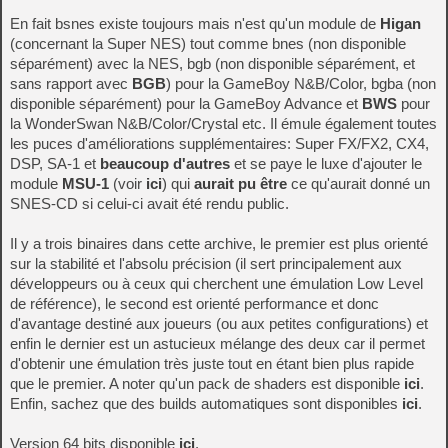
En fait bsnes existe toujours mais n'est qu'un module de
Higan
(concernant la Super NES) tout comme bnes (non disponible
séparément) avec la NES, bgb (non disponible séparément, et
sans rapport avec
BGB
) pour la GameBoy N&B/Color, bgba (non
disponible séparément) pour la GameBoy Advance et
BWS
pour
la WonderSwan N&B/Color/Crystal etc. Il émule également toutes
les puces d'améliorations supplémentaires: Super FX/FX2, CX4,
DSP, SA-1 et
beaucoup d'autres
et se paye le luxe d'ajouter le
module
MSU-1
(voir
ici
) qui
aurait pu être
ce qu'aurait donné un
SNES-CD si celui-ci avait été rendu public.
Il y a trois binaires dans cette archive, le premier est plus orienté
sur la stabilité et l'absolu précision (il sert principalement aux
développeurs ou à ceux qui cherchent une émulation Low Level
de référence), le second est orienté performance et donc
d'avantage destiné aux joueurs (ou aux petites configurations) et
enfin le dernier est un astucieux mélange des deux car il permet
d'obtenir une émulation très juste tout en étant bien plus rapide
que le premier. A noter qu'un pack de shaders est disponible
ici
.
Enfin, sachez que des builds automatiques sont disponibles
ici
.
Version 64 bits disponible
ici
.